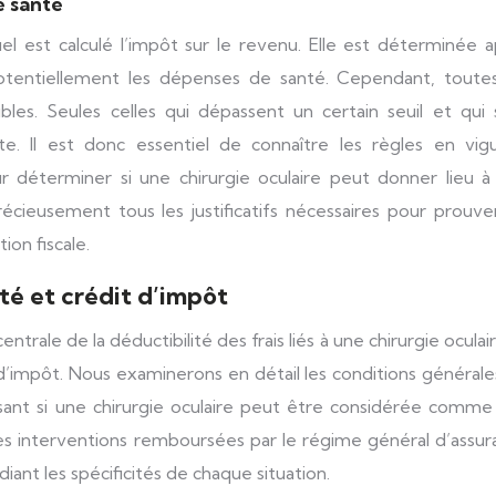
e santé
el est calculé l’impôt sur le revenu. Elle est déterminée 
otentiellement les dépenses de santé. Cependant, toutes
es. Seules celles qui dépassent un certain seuil et qui 
e. Il est donc essentiel de connaître les règles en vigu
ur déterminer si une chirurgie oculaire peut donner lieu à
écieusement tous les justificatifs nécessaires pour prouve
on fiscale.
ité et crédit d’impôt
ntrale de la déductibilité des frais liés à une chirurgie oculai
it d’impôt. Nous examinerons en détail les conditions général
lysant si une chirurgie oculaire peut être considérée comm
es interventions remboursées par le régime général d’assur
diant les spécificités de chaque situation.