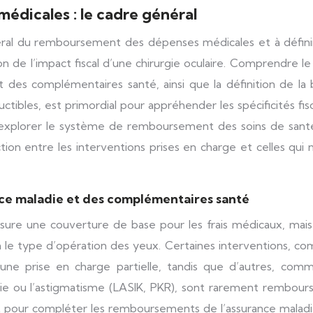
dicales : le cadre général
néral du remboursement des dépenses médicales et à définir
n de l’impact fiscal d’une chirurgie oculaire. Comprendre le
 des complémentaires santé, ainsi que la définition de la 
ibles, est primordial pour appréhender les spécificités fis
nc explorer le système de remboursement des soins de sant
ion entre les interventions prises en charge et celles qui 
nce maladie et des complémentaires santé
sure une couverture de base pour les frais médicaux, mais
n le type d’opération des yeux. Certaines interventions, c
 d’une prise en charge partielle, tandis que d’autres, com
opie ou l’astigmatisme (LASIK, PKR), sont rarement rembour
t pour compléter les remboursements de l’assurance maladi