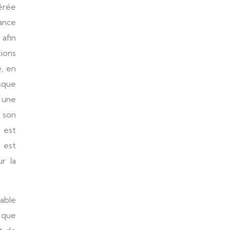
dérée
ance
 afin
ions
e, en
sque
t une
à son
 est
l est
ur la
able
r que