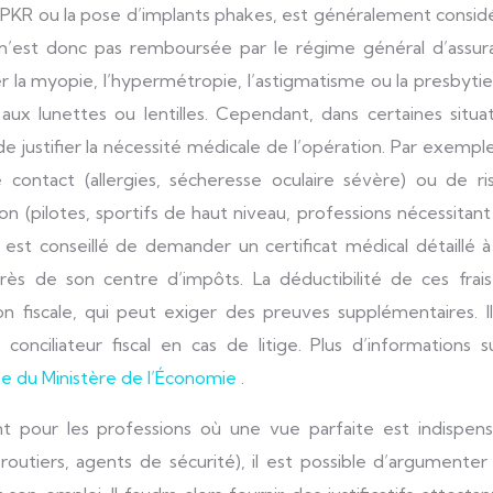
la PKR ou la pose d’implants phakes, est généralement consi
’est donc pas remboursée par le régime général d’assur
er la myopie, l’hypermétropie, l’astigmatisme ou la presbytie
x lunettes ou lentilles. Cependant, dans certaines situat
de justifier la nécessité médicale de l’opération. Par exempl
e contact (allergies, sécheresse oculaire sévère) ou de ri
ion (pilotes, sportifs de haut niveau, professions nécessitan
 il est conseillé de demander un certificat médical détaillé 
ès de son centre d’impôts. La déductibilité de ces frais
ion fiscale, qui peut exiger des preuves supplémentaires. I
onciliateur fiscal en cas de litige. Plus d’informations s
ite du Ministère de l’Économie
.
t pour les professions où une vue parfaite est indispens
rs routiers, agents de sécurité), il est possible d’argumente