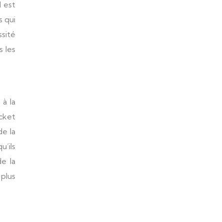
l est
s qui
ssité
s les
 à la
icket
de la
’ils
de la
plus