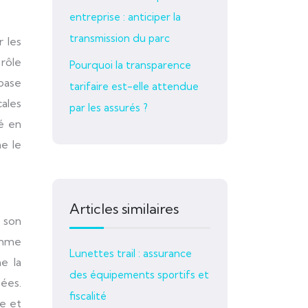
entreprise : anticiper la
transmission du parc
 les
 rôle
Pourquoi la transparence
base
tarifaire est-elle attendue
cales
par les assurés ?
é en
ne le
Articles similaires
 son
omme
Lunettes trail : assurance
me la
des équipements sportifs et
sées.
fiscalité
e et