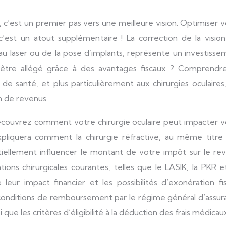
e, c’est un atout supplémentaire ! La correction de la visio
on au laser ou de la pose d’implants, représente un investiss
 être allégé grâce à des avantages fiscaux ? Comprendre
s de santé, et plus particulièrement aux chirurgies oculaires
n de revenus.
é. Découvrez comment votre chirurgie oculaire peut impacter 
xpliquera comment la chirurgie réfractive, au même titre
iellement influencer le montant de votre impôt sur le rev
ions chirurgicales courantes, telles que le LASIK, la PKR e
eur impact financier et les possibilités d’exonération fis
s conditions de remboursement par le régime général d’assu
que les critères d’éligibilité à la déduction des frais médicau