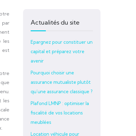
Actualités du site
n par
ement
 les
Epargnez pour constituer un
, est
capital et préparez votre
avenir
Pourquoi choisir une
votre
 que
assurance mutualiste plutôt
enu.
qu’une assurance classique ?
t les
Plafond LMNP : optimiser la
cale
fiscalité de vos locations
rance
meublées
x.
Location véhicule pour