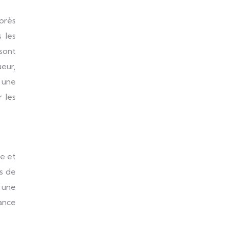
après
 les
sont
eur,
 une
r les
re et
es de
e une
ance