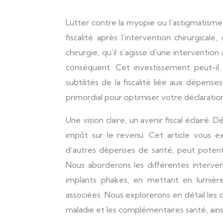
Lutter contre la myopie ou l’astigmatisme, c’est un premier pas vers une meilleure vision. Optimiser votre
fiscalité après l’intervention chirurgical
chirurgie, qu’il s’agisse d’une interventi
conséquent. Cet investissement peut-il
subtilités de la fiscalité liée aux dépense
primordial pour optimiser votre déclaratio
Une vision claire, un avenir fiscal éclair
impôt sur le revenu. Cet article vous e
d’autres dépenses de santé, peut potent
Nous aborderons les différentes intervent
implants phakes, en mettant en lumière l
associées. Nous explorerons en détail le
maladie et les complémentaires santé, ainsi 