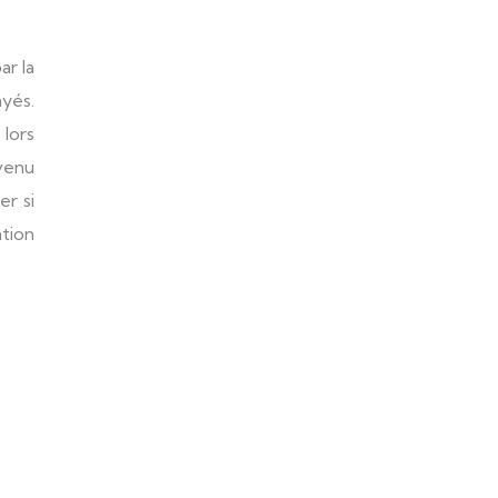
ar la
yés.
 lors
evenu
er si
ation