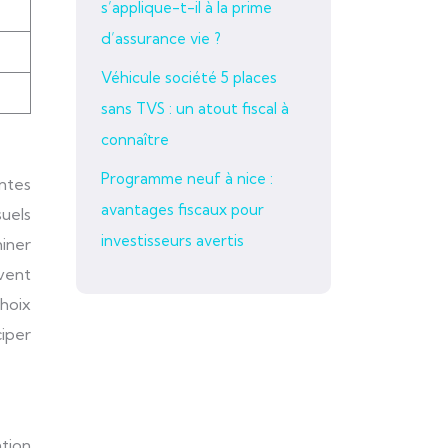
s’applique-t-il à la prime
d’assurance vie ?
Véhicule société 5 places
sans TVS : un atout fiscal à
connaître
Programme neuf à nice :
antes
avantages fiscaux pour
suels
investisseurs avertis
miner
uvent
choix
iper
ation