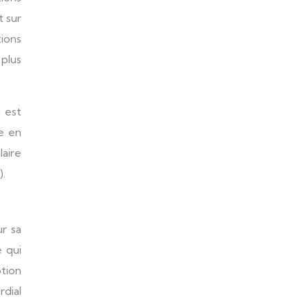
t sur
tions
plus
 est
ie en
laire
).
r sa
e qui
tion
rdial