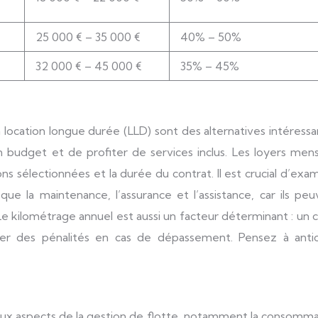
25 000 € – 35 000 €
40% – 50%
32 000 € – 45 000 €
35% – 45%
a location longue durée (LLD) sont des alternatives intéress
n budget et de profiter de services inclus. Les loyers men
ptions sélectionnées et la durée du contrat. Il est crucial d’exa
que la maintenance, l’assurance et l’assistance, car ils pe
 Le kilométrage annuel est aussi un facteur déterminant : un 
er des pénalités en cas de dépassement. Pensez à antic
breux aspects de la gestion de flotte, notamment la consomm