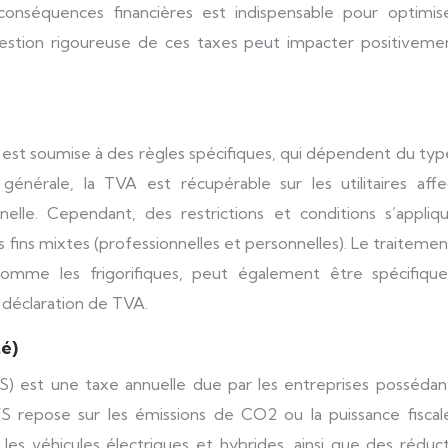
nséquences financières est indispensable pour optimise
gestion rigoureuse de ces taxes peut impacter positivemen
res est soumise à des règles spécifiques, qui dépendent du ty
 générale, la TVA est récupérable sur les utilitaires affe
elle. Cependant, des restrictions et conditions s’appliqu
s fins mixtes (professionnelles et personnelles). Le traiteme
comme les frigorifiques, peut également être spécifique
a déclaration de TVA.
té)
S) est une taxe annuelle due par les entreprises possédan
 TVS repose sur les émissions de CO2 ou la puissance fisca
les véhicules électriques et hybrides, ainsi que des réduc