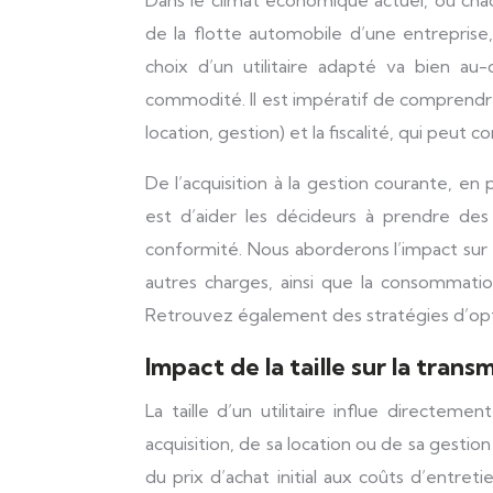
Dans le climat économique actuel, où chaque dépense est attentivement examinée, la gestion efficiente
de la flotte automobile d’une entreprise, e
choix d’un utilitaire adapté va bien a
commodité. Il est impératif de comprendre 
location, gestion) et la fiscalité, qui peut
De l’acquisition à la gestion courante, en
est d’aider les décideurs à prendre des 
conformité. Nous aborderons l’impact sur l
autres charges, ainsi que la consommation
Retrouvez également des stratégies d’opti
Impact de la taille sur la trans
La taille d’un utilitaire influe directeme
acquisition, de sa location ou de sa gestio
du prix d’achat initial aux coûts d’entret