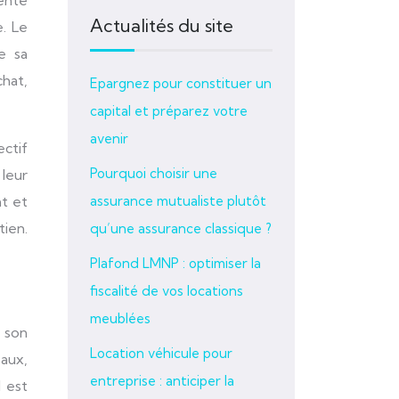
Actualités du site
e. Le
e sa
chat,
Epargnez pour constituer un
capital et préparez votre
avenir
ectif
Pourquoi choisir une
leur
nt et
assurance mutualiste plutôt
tien.
qu’une assurance classique ?
Plafond LMNP : optimiser la
fiscalité de vos locations
meublées
e son
Location véhicule pour
eaux,
entreprise : anticiper la
l est