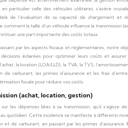
n particulier celle des véhicules utilitaires, s’avère crucial
u-delà de l’évaluation de sa capacité de chargement et d
comment la taille d’un véhicule influence la transmission (a
 constituer une part importante des coûts totaux.
 passant par les aspects fiscaux et réglementaires, notre obj
décisions éclairées pour optimiser leurs coûts et assurer 
’achat, la location (LOA/LLD), la TVA, la TVS, l’amortisseme
 de carburant, les primes d’assurance et les frais d’entre
misation fiscale pour réduire vos coûts.
mission (achat, location, gestion)
nt sur les dépenses liées à sa transmission, qu’il s’agisse d
n au quotidien. Cette incidence se manifeste à différents niv
ien et de carburant, en passant par les primes d’assurance. I