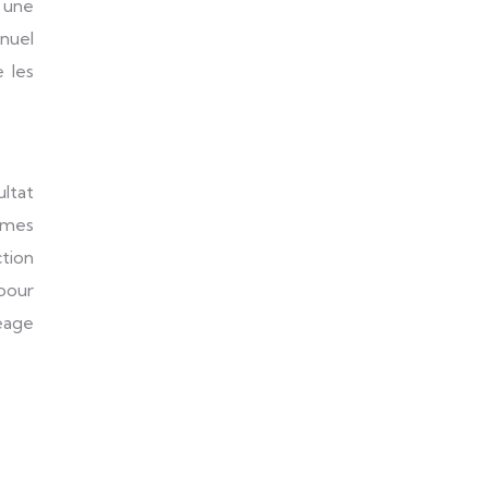
 une
nnuel
 les
ultat
rimes
ction
 pour
péage