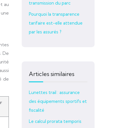
transmission du parc
et au
 une
Pourquoi la transparence
tarifaire est-elle attendue
par les assurés ?
entes
s. De
urité
aussi
Articles similaires
hé de
Lunettes trail : assurance
des équipements sportifs et
r
fiscalité
Le calcul prorata temporis