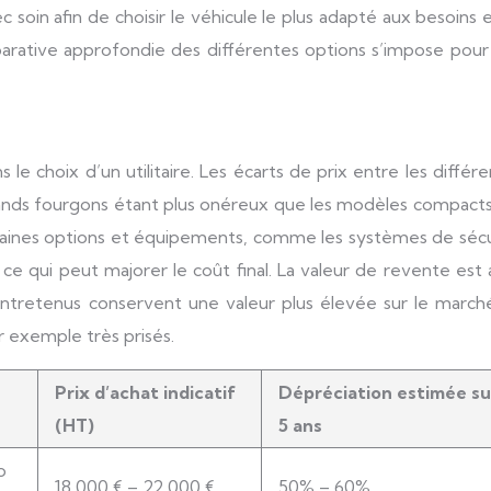
 soin afin de choisir le véhicule le plus adapté aux besoins 
arative approfondie des différentes options s’impose pour
s le choix d’un utilitaire. Les écarts de prix entre les différ
es grands fourgons étant plus onéreux que les modèles compact
e certaines options et équipements, comme les systèmes de séc
e qui peut majorer le coût final. La valeur de revente est 
n entretenus conservent une valeur plus élevée sur le marc
r exemple très prisés.
Prix d’achat indicatif
Dépréciation estimée su
(HT)
5 ans
o
18 000 € – 22 000 €
50% – 60%