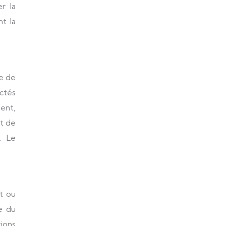
r la
t la
pe de
ctés
ent,
nt de
. Le
t ou
le du
tions