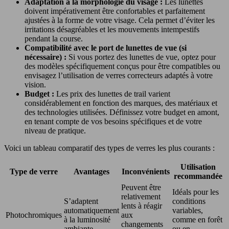
Adaptation à la morphologie du visage :
Les lunettes
doivent impérativement être confortables et parfaitement
ajustées à la forme de votre visage. Cela permet d’éviter les
irritations désagréables et les mouvements intempestifs
pendant la course.
Compatibilité avec le port de lunettes de vue (si
nécessaire) :
Si vous portez des lunettes de vue, optez pour
des modèles spécifiquement conçus pour être compatibles ou
envisagez l’utilisation de verres correcteurs adaptés à votre
vision.
Budget :
Les prix des lunettes de trail varient
considérablement en fonction des marques, des matériaux et
des technologies utilisées. Définissez votre budget en amont,
en tenant compte de vos besoins spécifiques et de votre
niveau de pratique.
Voici un tableau comparatif des types de verres les plus courants :
Utilisation
Type de verre
Avantages
Inconvénients
recommandée
Peuvent être
Idéals pour les
relativement
S’adaptent
conditions
lents à réagir
automatiquement
variables,
Photochromiques
aux
à la luminosité
comme en forêt
changements
ambiante
ou en