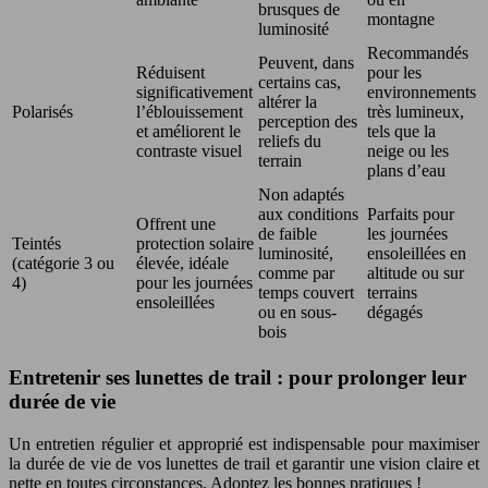
brusques de
montagne
luminosité
Recommandés
Peuvent, dans
Réduisent
pour les
certains cas,
significativement
environnements
altérer la
Polarisés
l’éblouissement
très lumineux,
perception des
et améliorent le
tels que la
reliefs du
contraste visuel
neige ou les
terrain
plans d’eau
Non adaptés
aux conditions
Parfaits pour
Offrent une
de faible
les journées
Teintés
protection solaire
luminosité,
ensoleillées en
(catégorie 3 ou
élevée, idéale
comme par
altitude ou sur
4)
pour les journées
temps couvert
terrains
ensoleillées
ou en sous-
dégagés
bois
Entretenir ses lunettes de trail : pour prolonger leur
durée de vie
Un entretien régulier et approprié est indispensable pour maximiser
la durée de vie de vos lunettes de trail et garantir une vision claire et
nette en toutes circonstances. Adoptez les bonnes pratiques !