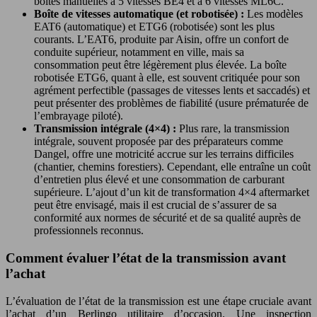
boîtes manuelles à 5 vitesses BE4 et à 6 vitesses ML6C.
Boîte de vitesses automatique (et robotisée) :
Les modèles
EAT6 (automatique) et ETG6 (robotisée) sont les plus
courants. L’EAT6, produite par Aisin, offre un confort de
conduite supérieur, notamment en ville, mais sa
consommation peut être légèrement plus élevée. La boîte
robotisée ETG6, quant à elle, est souvent critiquée pour son
agrément perfectible (passages de vitesses lents et saccadés) et
peut présenter des problèmes de fiabilité (usure prématurée de
l’embrayage piloté).
Transmission intégrale (4×4) :
Plus rare, la transmission
intégrale, souvent proposée par des préparateurs comme
Dangel, offre une motricité accrue sur les terrains difficiles
(chantier, chemins forestiers). Cependant, elle entraîne un coût
d’entretien plus élevé et une consommation de carburant
supérieure. L’ajout d’un kit de transformation 4×4 aftermarket
peut être envisagé, mais il est crucial de s’assurer de sa
conformité aux normes de sécurité et de sa qualité auprès de
professionnels reconnus.
Comment évaluer l’état de la transmission avant
l’achat
L’évaluation de l’état de la transmission est une étape cruciale avant
l’achat d’un Berlingo utilitaire d’occasion. Une inspection