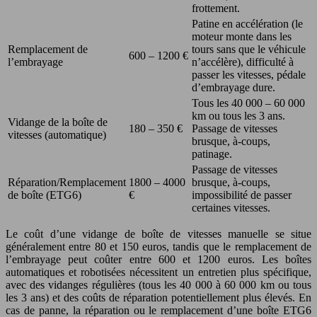
frottement.
Patine en accélération (le
moteur monte dans les
Remplacement de
tours sans que le véhicule
600 – 1200 €
l’embrayage
n’accélère), difficulté à
passer les vitesses, pédale
d’embrayage dure.
Tous les 40 000 – 60 000
km ou tous les 3 ans.
Vidange de la boîte de
180 – 350 €
Passage de vitesses
vitesses (automatique)
brusque, à-coups,
patinage.
Passage de vitesses
Réparation/Remplacement
1800 – 4000
brusque, à-coups,
de boîte (ETG6)
€
impossibilité de passer
certaines vitesses.
Le coût d’une vidange de boîte de vitesses manuelle se situe
généralement entre 80 et 150 euros, tandis que le remplacement de
l’embrayage peut coûter entre 600 et 1200 euros. Les boîtes
automatiques et robotisées nécessitent un entretien plus spécifique,
avec des vidanges régulières (tous les 40 000 à 60 000 km ou tous
les 3 ans) et des coûts de réparation potentiellement plus élevés. En
cas de panne, la réparation ou le remplacement d’une boîte ETG6