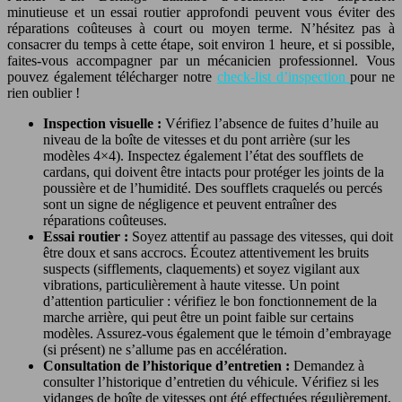
minutieuse et un essai routier approfondi peuvent vous éviter des
réparations coûteuses à court ou moyen terme. N’hésitez pas à
consacrer du temps à cette étape, soit environ 1 heure, et si possible,
faites-vous accompagner par un mécanicien professionnel. Vous
pouvez également télécharger notre
check-list d’inspection
pour ne
rien oublier !
Inspection visuelle :
Vérifiez l’absence de fuites d’huile au
niveau de la boîte de vitesses et du pont arrière (sur les
modèles 4×4). Inspectez également l’état des soufflets de
cardans, qui doivent être intacts pour protéger les joints de la
poussière et de l’humidité. Des soufflets craquelés ou percés
sont un signe de négligence et peuvent entraîner des
réparations coûteuses.
Essai routier :
Soyez attentif au passage des vitesses, qui doit
être doux et sans accrocs. Écoutez attentivement les bruits
suspects (sifflements, claquements) et soyez vigilant aux
vibrations, particulièrement à haute vitesse. Un point
d’attention particulier : vérifiez le bon fonctionnement de la
marche arrière, qui peut être un point faible sur certains
modèles. Assurez-vous également que le témoin d’embrayage
(si présent) ne s’allume pas en accélération.
Consultation de l’historique d’entretien :
Demandez à
consulter l’historique d’entretien du véhicule. Vérifiez si les
vidanges de boîte de vitesses ont été effectuées régulièrement,