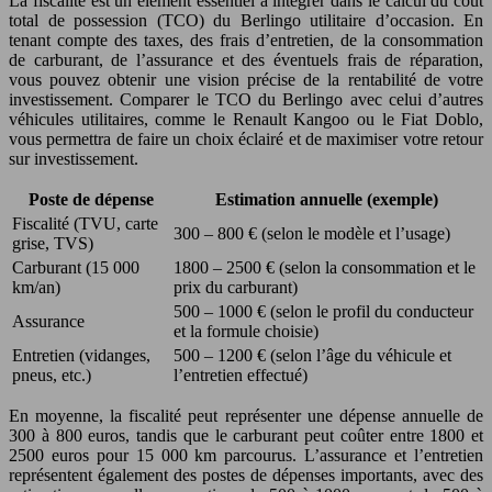
La fiscalité est un élément essentiel à intégrer dans le calcul du coût
total de possession (TCO) du Berlingo utilitaire d’occasion. En
tenant compte des taxes, des frais d’entretien, de la consommation
de carburant, de l’assurance et des éventuels frais de réparation,
vous pouvez obtenir une vision précise de la rentabilité de votre
investissement. Comparer le TCO du Berlingo avec celui d’autres
véhicules utilitaires, comme le Renault Kangoo ou le Fiat Doblo,
vous permettra de faire un choix éclairé et de maximiser votre retour
sur investissement.
Poste de dépense
Estimation annuelle (exemple)
Fiscalité (TVU, carte
300 – 800 € (selon le modèle et l’usage)
grise, TVS)
Carburant (15 000
1800 – 2500 € (selon la consommation et le
km/an)
prix du carburant)
500 – 1000 € (selon le profil du conducteur
Assurance
et la formule choisie)
Entretien (vidanges,
500 – 1200 € (selon l’âge du véhicule et
pneus, etc.)
l’entretien effectué)
En moyenne, la fiscalité peut représenter une dépense annuelle de
300 à 800 euros, tandis que le carburant peut coûter entre 1800 et
2500 euros pour 15 000 km parcourus. L’assurance et l’entretien
représentent également des postes de dépenses importants, avec des