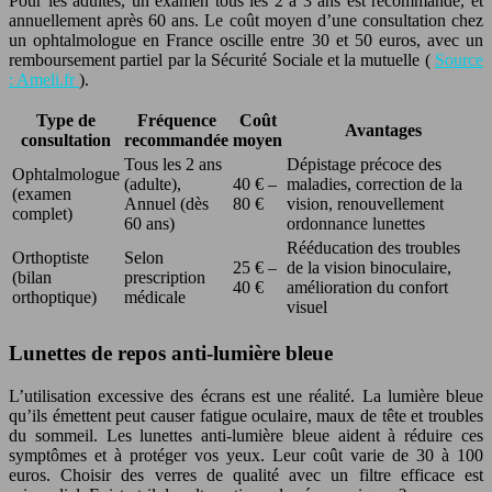
Pour les adultes, un examen tous les 2 à 3 ans est recommandé, et
annuellement après 60 ans. Le coût moyen d’une consultation chez
un ophtalmologue en France oscille entre 30 et 50 euros, avec un
remboursement partiel par la Sécurité Sociale et la mutuelle (
Source
: Ameli.fr
).
Type de
Fréquence
Coût
Avantages
consultation
recommandée
moyen
Tous les 2 ans
Dépistage précoce des
Ophtalmologue
(adulte),
40 € –
maladies, correction de la
(examen
Annuel (dès
80 €
vision, renouvellement
complet)
60 ans)
ordonnance lunettes
Rééducation des troubles
Orthoptiste
Selon
25 € –
de la vision binoculaire,
(bilan
prescription
40 €
amélioration du confort
orthoptique)
médicale
visuel
Lunettes de repos anti-lumière bleue
L’utilisation excessive des écrans est une réalité. La lumière bleue
qu’ils émettent peut causer fatigue oculaire, maux de tête et troubles
du sommeil. Les lunettes anti-lumière bleue aident à réduire ces
symptômes et à protéger vos yeux. Leur coût varie de 30 à 100
euros. Choisir des verres de qualité avec un filtre efficace est