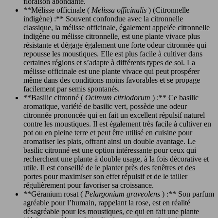
floraison abondante.
**Mélisse officinale (
Melissa officinalis
) (Citronnelle
indigène) :** Souvent confondue avec la citronnelle
classique, la mélisse officinale, également appelée citronnelle
indigène ou mélisse citronnelle, est une plante vivace plus
résistante et dégage également une forte odeur citronnée qui
repousse les moustiques. Elle est plus facile à cultiver dans
certaines régions et s’adapte à différents types de sol. La
mélisse officinale est une plante vivace qui peut prospérer
même dans des conditions moins favorables et se propage
facilement par semis spontanés.
**Basilic citronné (
Ocimum citriodorum
) :** Ce basilic
aromatique, variété de basilic vert, possède une odeur
citronnée prononcée qui en fait un excellent répulsif naturel
contre les moustiques. Il est également très facile à cultiver en
pot ou en pleine terre et peut être utilisé en cuisine pour
aromatiser les plats, offrant ainsi un double avantage. Le
basilic citronné est une option intéressante pour ceux qui
recherchent une plante à double usage, à la fois décorative et
utile. Il est conseillé de le planter près des fenêtres et des
portes pour maximiser son effet répulsif et de le tailler
régulièrement pour favoriser sa croissance.
**Géranium rosat (
Pelargonium graveolens
) :** Son parfum
agréable pour l’humain, rappelant la rose, est en réalité
désagréable pour les moustiques, ce qui en fait une plante