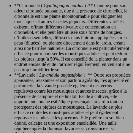
**Citronnelle (
Cymbopogon nardus
) :** Connue pour son
odeur citronnée puissante, due à la présence de citronellol, la
citronnelle est une plante incontournable pour éloigner les
moustiques et autres insectes piqueurs. Différentes variétés
existent, offrant différents niveaux de concentration en
citronellol, et elle peut être utilisée sous forme de bougies,
d’huiles essentielles, diffusées dans l’air ou appliquées sur la
peau (diluées), ou plantée directement dans le jardin, créant
ainsi une barrière naturelle. La citronnelle est particulièrement
efficace pour repousser les moustiques adultes et peut réduire
les piqûres jusqu’à 50%. Il est conseillé de la planter dans un
endroit ensoleillé et de l’arroser régulièrement, en veillant à ne
pas trop humidifier le sol.
**Lavande (
Lavandula angustifolia
) :** Outre ses propriétés
apaisantes, relaxantes et son parfum agréable, très apprécié en
parfumerie, la lavande possède également des vertus
répulsives contre les moustiques et autres insectes, grâce à la
présence de camphre et de linalol. Facile à cultiver, elle
apporte une touche esthétique provençale au jardin tout en
protégeant des piqûres de moustiques. La lavande est plus
efficace contre les moustiques adultes et peut également
repousser les mites et les pucerons. Elle préfère un sol bien
drainé, calcaire et une exposition ensoleillée. Une taille
régulière après la floraison favorise sa croissance et sa